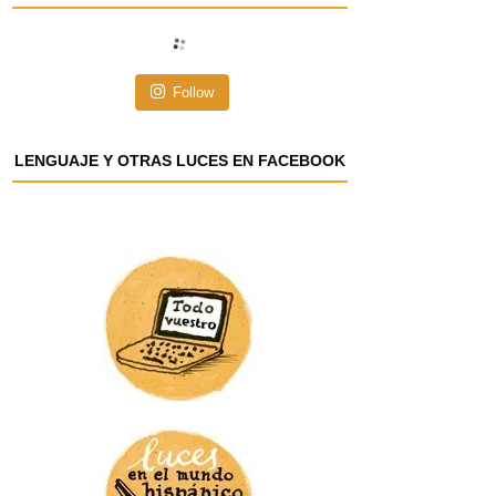
i
ó
n
Follow
d
e
e
LENGUAJE Y OTRAS LUCES EN FACEBOOK
m
a
i
l