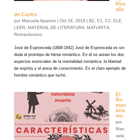
Ros
alía
de Castro
por
Manuela Aparicio
|
Oct 16, 2018
|
B2
,
C1
,
C2
,
ELE
,
LEER
,
MATERIAL DE LITERATURA
,
MATURITÀ
,
Romanticismo
José de Espronceda (1808-1842) José de Espronceda es sin
duda el prototipo de héroe romántico. En él se aúnan los dos
aspectos esenciales de la mentalidad romántica: la libertad
de espíritu y el ansia de conocimiento. Es el claro ejemplo de
hombre romántico que luchó...
El
Ro
man
ticis
mo
por
Man
uela