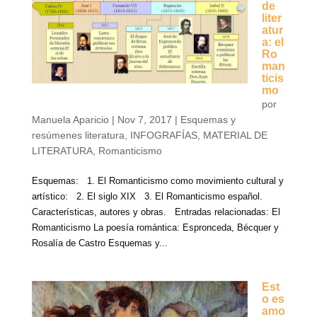
de
liter
atur
a: el
Ro
man
ticis
mo
por
Manuela Aparicio
|
Nov 7, 2017
|
Esquemas y
resúmenes literatura
,
INFOGRAFÍAS
,
MATERIAL DE
LITERATURA
,
Romanticismo
Esquemas: 1. El Romanticismo como movimiento cultural y
artístico: 2. El siglo XIX 3. El Romanticismo español.
Características, autores y obras. Entradas relacionadas: El
Romanticismo La poesía romántica: Espronceda, Bécquer y
Rosalía de Castro Esquemas y...
Est
o es
amo