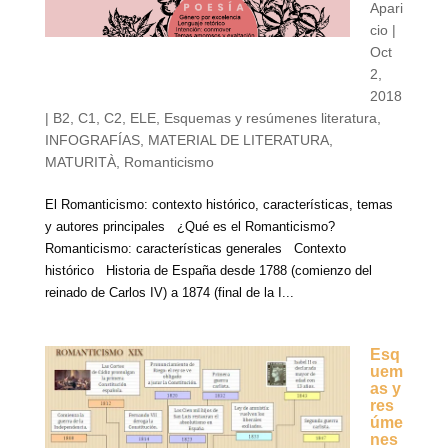
Apari
cio
|
Oct
2,
2018
|
B2
,
C1
,
C2
,
ELE
,
Esquemas y resúmenes literatura
,
INFOGRAFÍAS
,
MATERIAL DE LITERATURA
,
MATURITÀ
,
Romanticismo
El Romanticismo: contexto histórico, características, temas
y autores principales ¿Qué es el Romanticismo?
Romanticismo: características generales Contexto
histórico Historia de España desde 1788 (comienzo del
reinado de Carlos IV) a 1874 (final de la I...
Esq
uem
as y
res
úme
nes