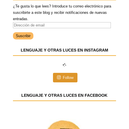
¿Te gusta lo que lees? Introduce tu correo electrónico para
suscribirte a este blog y recibir notificaciones de nuevas
entradas.
D
i
r
e
LENGUAJE Y OTRAS LUCES EN INSTAGRAM
c
c
i
ó
n
Follow
d
e
e
LENGUAJE Y OTRAS LUCES EN FACEBOOK
m
a
i
l