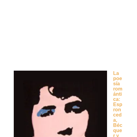
La
poe
sía
rom
ánti
ca:
Esp
ron
ced
a,
Béc
que
r y