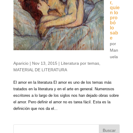
r,
quie
n lo
pro
bó
lo
sab
e
por
Man
uela
Aparicio
|
Nov 13, 2015
|
Literatura por temas
,
MATERIAL DE LITERATURA
El amor en la literatura El amor es uno de los temas más
tratados en la literatura y en el arte en general. Numerosos
escritores a lo largo de los siglos nos han dejado obras sobre
el amor. Pero definir el amor no es tarea fácil. Esta es la
definición que nos da el...