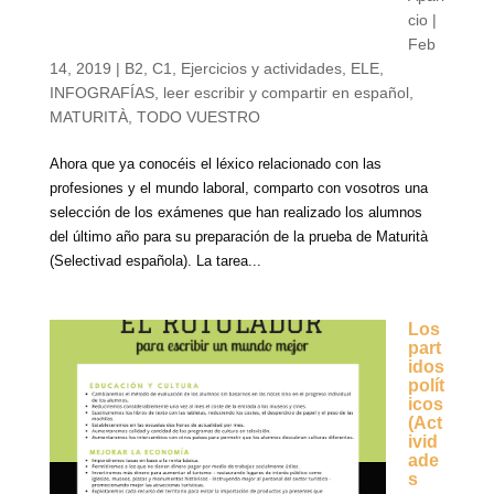
cio
|
Feb
14, 2019
|
B2
,
C1
,
Ejercicios y actividades
,
ELE
,
INFOGRAFÍAS
,
leer escribir y compartir en español
,
MATURITÀ
,
TODO VUESTRO
Ahora que ya conocéis el léxico relacionado con las
profesiones y el mundo laboral, comparto con vosotros una
selección de los exámenes que han realizado los alumnos
del último año para su preparación de la prueba de Maturità
(Selectivad española). La tarea...
Los
part
idos
polít
icos
(Act
ivid
ade
s