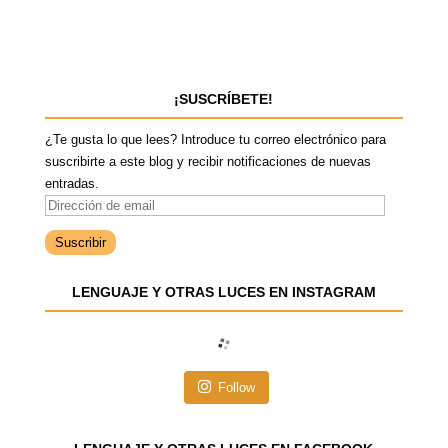
¡SUSCRÍBETE!
¿Te gusta lo que lees? Introduce tu correo electrónico para
suscribirte a este blog y recibir notificaciones de nuevas
entradas.
D
i
r
e
LENGUAJE Y OTRAS LUCES EN INSTAGRAM
c
c
i
ó
n
Follow
d
e
e