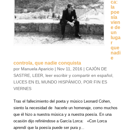
ca:
la
poe
sía
vien
e de
un
luga
r
que
nadi
e
controla, que nadie conquista
por
Manuela Aparicio
|
Nov 11, 2016
|
CAJÓN DE
SASTRE
,
LEER
,
leer escribir y compartir en español
,
LUCES EN EL MUNDO HISPÁNICO
,
POR FIN ES
VIERNES
Tras el fallecimiento del poeta y músico Leonard Cohen,
siento la necesidad de hacerle un homenaje, como muchos
que él hizo a nuestra música y a nuestra poesía. En una
ocasión dijo refiriéndose a García Lorca: «Con Lorca
aprendí que la poesía puede ser pura y...