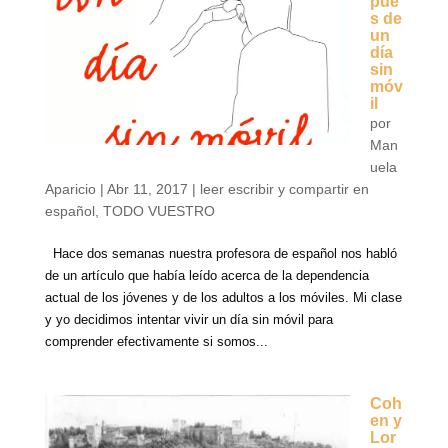
pué
s de
un
día
sin
móv
il
por
Man
uela
Aparicio
|
Abr 11, 2017
|
leer escribir y compartir en
español
,
TODO VUESTRO
Hace dos semanas nuestra profesora de español nos habló
de un artículo que había leído acerca de la dependencia
actual de los jóvenes y de los adultos a los móviles. Mi clase
y yo decidimos intentar vivir un día sin móvil para
comprender efectivamente si somos...
Coh
en y
Lor