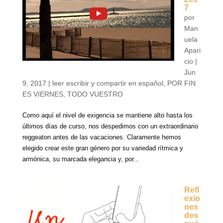
7
por
Man
uela
Apari
cio
|
Jun
9, 2017
|
leer escribir y compartir en español
,
POR FIN
ES VIERNES
,
TODO VUESTRO
Como aquí el nivel de exigencia se mantiene alto hasta los
últimos días de curso, nos despedimos con un extraordinario
reggeaton antes de las vacaciones. Claramente hemos
elegido crear este gran género por su variedad rítmica y
armónica, su marcada elegancia y, por...
Refl
exio
nes
des