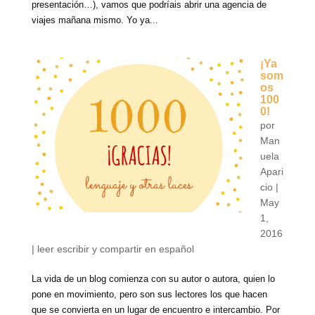
presentación…), vamos que podríais abrir una agencia de
viajes mañana mismo. Yo ya...
¡Ya
som
os
100
0!
por
Man
uela
Apari
cio
|
May
1,
2016
|
leer escribir y compartir en español
La vida de un blog comienza con su autor o autora, quien lo
pone en movimiento, pero son sus lectores los que hacen
que se convierta en un lugar de encuentro e intercambio. Por