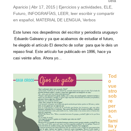
uela
Aparicio
|
Abr 17, 2015
|
Ejercicios y actividades
,
ELE
,
Futuro
,
INFOGRAFÍAS
,
LEER
,
leer escribir y compartir
en español
,
MATERIAL DE LENGUA
,
Verbos
Este lunes nos despedimos del escritor y periodista uruguayo
Eduardo Galeano y ya que acabamos de estudiar el futuro,
he elegido el artículo El derecho de soñar para que le deis un
repaso final. Este artículo fue publicado en 1996, hace ya
casi veinte años. Ahora yo...
Tod
o
vue
stro
sob
re
per
son
a,
fami
lia y
rela