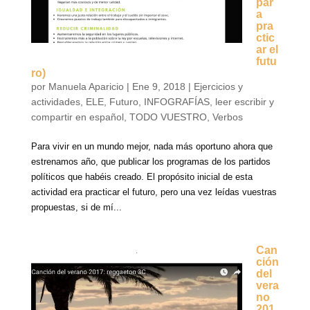
par
a
pra
ctic
ar el
futu
ro)
por
Manuela Aparicio
|
Ene 9, 2018
|
Ejercicios y
actividades
,
ELE
,
Futuro
,
INFOGRAFÍAS
,
leer escribir y
compartir en español
,
TODO VUESTRO
,
Verbos
Para vivir en un mundo mejor, nada más oportuno ahora que
estrenamos año, que publicar los programas de los partidos
políticos que habéis creado. El propósito inicial de esta
actividad era practicar el futuro, pero una vez leídas vuestras
propuestas, si de mí...
Can
ción
del
vera
no
201