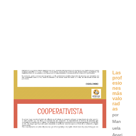
Las
prof
esio
nes
más
valo
rad
as
por
Man
uela
Apari