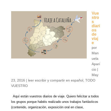
Vue
stro
s
diari
os
de
viaj
e
por
Man
uela
Apari
cio
|
May
23, 2016
|
leer escribir y compartir en español
,
TODO
VUESTRO
Aquí están vuestros diarios de viaje. Quiero felicitar a todos
los grupos porque habéis realizado unos trabajos fantásticos
(contenido, organización, exposición oral en clase,