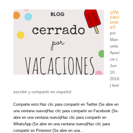
¡¡Va
caci
one
s!!
por
Man
uela
Apari
cio
|
Jun
10,
2016
|
leer
escribir y compartir en español
Comparte esto:Haz clic para compartir en Twitter (Se abre en
una ventana nueva)Haz clic para compartir en Facebook (Se
abre en una ventana nueva)Haz clic para compartir en
WhatsApp (Se abre en una ventana nueva)Haz clic para
compartir en Pinterest (Se abre en una...