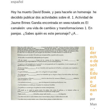
español
Hoy ha muerto David Bowie, y para hacerle un homenaje he
decidido publicar dos actividades sobre él. 1. Actividad de
Jaume Brines Gandia encontrada en www.rutaele.es El
camaleón: una vida de cambios y transformaciones 1. En
parejas. ¿Sabes quién es este personaje? ¿A...
El
der
ech
o de
soñ
ar.
Edu
ard
o
Gal
ean
o
por
Man