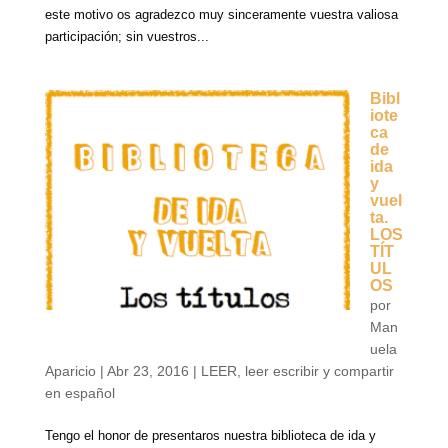
este motivo os agradezco muy sinceramente vuestra valiosa
participación; sin vuestros...
Bibl
iote
ca
de
ida
y
vuel
ta.
LOS
TÍT
UL
OS
por
Man
uela
Aparicio
|
Abr 23, 2016
|
LEER
,
leer escribir y compartir
en español
Tengo el honor de presentaros nuestra biblioteca de ida y