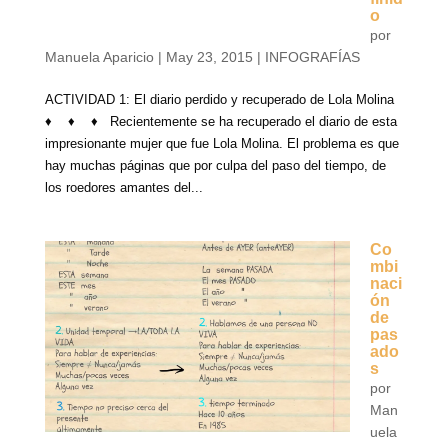
o
por
Manuela Aparicio
|
May 23, 2015
|
INFOGRAFÍAS
ACTIVIDAD 1: El diario perdido y recuperado de Lola Molina
♦ ♦ ♦ Recientemente se ha recuperado el diario de esta
impresionante mujer que fue Lola Molina. El problema es que
hay muchas páginas que por culpa del paso del tiempo, de
los roedores amantes del...
Co
mbi
naci
ón
de
pas
ado
s
por
Man
uela