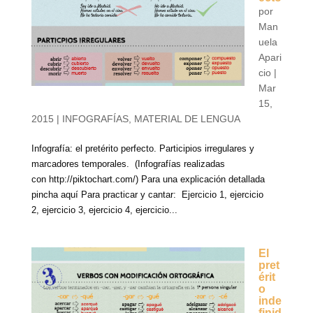
por
Man
uela
Apari
cio
|
Mar
15,
2015
|
INFOGRAFÍAS
,
MATERIAL DE LENGUA
Infografía: el pretérito perfecto. Participios irregulares y
marcadores temporales. (Infografías realizadas
con http://piktochart.com/) Para una explicación detallada
pincha aquí Para practicar y cantar: Ejercicio 1, ejercicio
2, ejercicio 3, ejercicio 4, ejercicio...
El
pret
érit
o
inde
finid