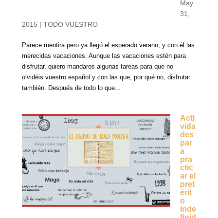
May
31,
2015
|
TODO VUESTRO
Parece mentira pero ya llegó el esperado verano, y con él las
merecidas vacaciones. Aunque las vacaciones estén para
disfrutar, quiero mandaros algunas tareas para que no
olvidéis vuestro español y con las que, por qué no, disfrutar
también. Después de todo lo que...
Acti
vida
des
par
a
pra
ctic
ar el
pret
érit
o
inde
finid