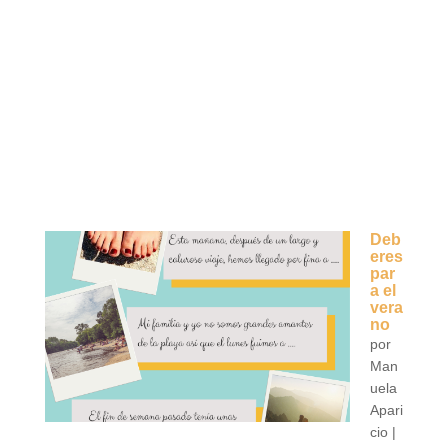
Deb
eres
par
a el
vera
no
por
Man
uela
Apari
cio
|