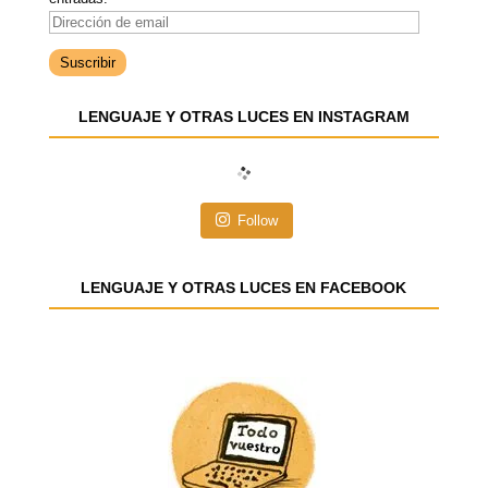
D
i
r
e
LENGUAJE Y OTRAS LUCES EN INSTAGRAM
c
c
i
ó
n
Follow
d
e
e
LENGUAJE Y OTRAS LUCES EN FACEBOOK
m
a
i
l