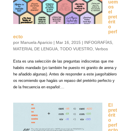
uem
os
el
pret
érit
o
perf
ecto
por
Manuela Aparicio
|
Mar 16, 2015
|
INFOGRAFÍAS
,
MATERIAL DE LENGUA
,
TODO VUESTRO
,
Verbos
Esta es una selección de las preguntas indiscretas que me
habéis mandado (yo también he puesto mi granito de arena y
he añadido algunas). Antes de responder a este juego/tablero
os recomiendo que hagáis un repaso del pretérito perfecto y
de la frecuencia en español:...
El
pret
érit
o
perf
ecto