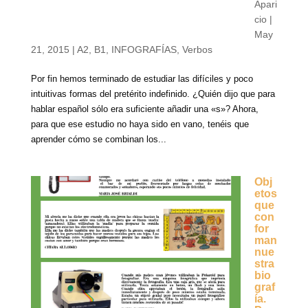
Apari
cio
|
May
21, 2015
|
A2
,
B1
,
INFOGRAFÍAS
,
Verbos
Por fin hemos terminado de estudiar las difíciles y poco
intuitivas formas del pretérito indefinido. ¿Quién dijo que para
hablar español sólo era suficiente añadir una «s»? Ahora,
para que ese estudio no haya sido en vano, tenéis que
aprender cómo se combinan los...
Obj
etos
que
con
for
man
nue
stra
bio
graf
ía.