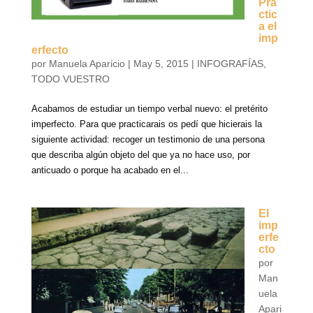
Pra
ctic
a el
imp
erfecto
por
Manuela Aparicio
|
May 5, 2015
|
INFOGRAFÍAS
,
TODO VUESTRO
Acabamos de estudiar un tiempo verbal nuevo: el pretérito
imperfecto. Para que practicarais os pedí que hicierais la
siguiente actividad: recoger un testimonio de una persona
que describa algún objeto del que ya no hace uso, por
anticuado o porque ha acabado en el...
El
imp
erfe
cto
por
Man
uela
Apari