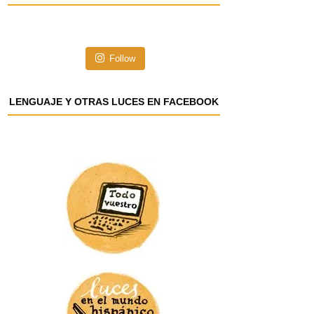
i
ó
n
Follow
d
e
e
LENGUAJE Y OTRAS LUCES EN FACEBOOK
m
a
i
l