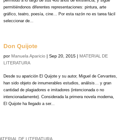
permitido a lo largo de sus 400 años de existencia, y sigue
permitiéndonos diferentes representaciones: pintura, arte
gráfico, teatro, poesía, cine… Por esta razón no es tarea fácil
seleccionar de...
Don Quijote
por
Manuela Aparicio
|
Sep 20, 2015
|
MATERIAL DE
LITERATURA
Desde su aparición El Quijote y su autor, Miguel de Cervantes,
han sido objeto de innumerables estudios, análisis… y gran
cantidad de plagiadores e imitadores (intencionada o no
intencionadamente). Considerada la primera novela moderna,
El Quijote ha llegado a ser...
ATERIAL DE LITERATURA