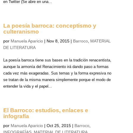
en Twitter (Se abre en una...
La poesía barroca: conceptismo y
culteranismo
por
Manuela Aparicio
|
Nov 8, 2015
|
Barroco
,
MATERIAL
DE LITERATURA
La poesía barroca tiene sus bases en la tradición renacentista,
aunque la armonía del Renacimiento irá dando paso a formas
cada vez más exageradas. Sus temas y la forma expresiva no
se tratan de la misma manera simplemente porque el modo de
entender la vida y el papel...
El Barroco: estudios, enlaces e
infografía
por
Manuela Aparicio
|
Oct 25, 2015
|
Barroco
,
INFOGRAFÍAS
,
MATERIAL DE LITERATURA