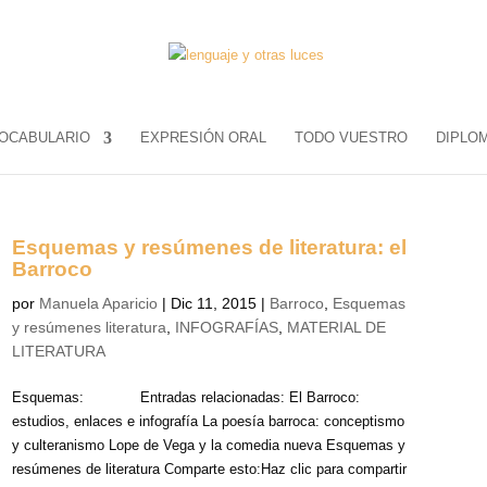
OCABULARIO
EXPRESIÓN ORAL
TODO VUESTRO
DIPLO
Esquemas y resúmenes de literatura: el
Barroco
por
Manuela Aparicio
|
Dic 11, 2015
|
Barroco
,
Esquemas
y resúmenes literatura
,
INFOGRAFÍAS
,
MATERIAL DE
LITERATURA
Esquemas: Entradas relacionadas: El Barroco:
estudios, enlaces e infografía La poesía barroca: conceptismo
y culteranismo Lope de Vega y la comedia nueva Esquemas y
resúmenes de literatura Comparte esto:Haz clic para compartir