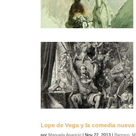
Lope de Vega y la comedia nueva
por
Manuela Aparicio
|
Nov 22, 2013
|
Barroco
,
M