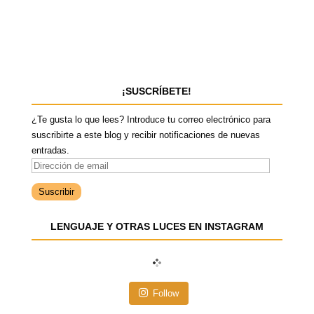
¡SUSCRÍBETE!
¿Te gusta lo que lees? Introduce tu correo electrónico para
suscribirte a este blog y recibir notificaciones de nuevas
entradas.
D
i
r
e
LENGUAJE Y OTRAS LUCES EN INSTAGRAM
c
c
i
ó
n
Follow
d