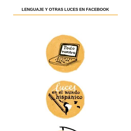
e
e
LENGUAJE Y OTRAS LUCES EN FACEBOOK
m
a
i
l