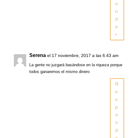
o
n
d
e
r
Serena
el 17 noviembre, 2017 a las 6:43 am
La gente no juzgará basándose en la riqueza porque
todos ganaremos el mismo dinero
R
e
s
p
o
n
d
e