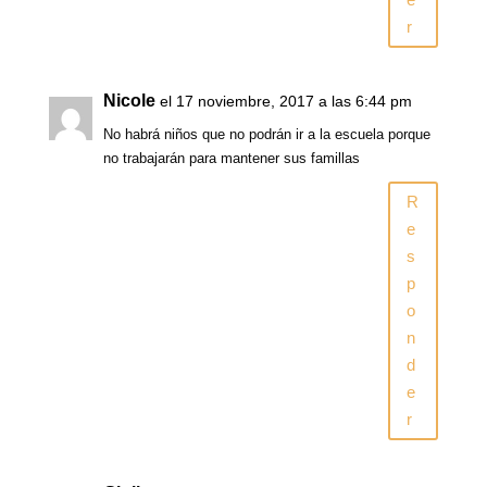
r
Nicole
el 17 noviembre, 2017 a las 6:44 pm
No habrá niños que no podrán ir a la escuela porque
no trabajarán para mantener sus famillas
R
e
s
p
o
n
d
e
r