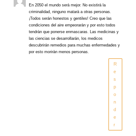
En 2050 el mundo serà mejor. No existirà la
criminalidad, ninguno matarà a otras personas.
¡Todos serán honestos y gentiles! Creo que las
condiciones del aire empeoraràn y por esto todos
tendràn que ponerse enmascaras. Las medicinas y
las ciencias se desarrollarán, los medicos
descubrirán remedios para muchas enfermedades y
por esto moriràn menos personas.
R
e
s
p
o
n
d
e
r