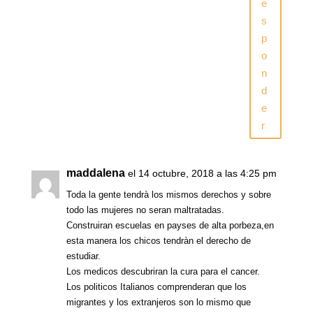
e
s
p
o
n
d
e
r
maddalena
el 14 octubre, 2018 a las 4:25 pm
Toda la gente tendrà los mismos derechos y sobre
todo las mujeres no seran maltratadas.
Construiran escuelas en payses de alta porbeza,en
esta manera los chicos tendràn el derecho de
estudiar.
Los medicos descubriran la cura para el cancer.
Los politicos Italianos comprenderan que los
migrantes y los extranjeros son lo mismo que