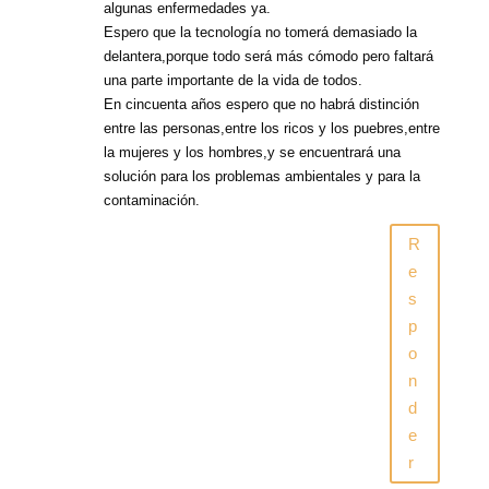
algunas enfermedades ya.
Espero que la tecnología no tomerá demasiado la
delantera,porque todo será más cómodo pero faltará
una parte importante de la vida de todos.
En cincuenta años espero que no habrá distinción
entre las personas,entre los ricos y los puebres,entre
la mujeres y los hombres,y se encuentrará una
solución para los problemas ambientales y para la
contaminación.
R
e
s
p
o
n
d
e
r