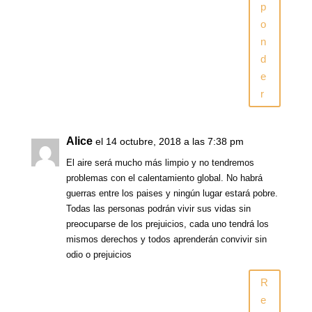
p
o
n
d
e
r
Alice
el 14 octubre, 2018 a las 7:38 pm
El aire será mucho más limpio y no tendremos
problemas con el calentamiento global. No habrá
guerras entre los paises y ningún lugar estará pobre.
Todas las personas podrán vivir sus vidas sin
preocuparse de los prejuicios, cada uno tendrá los
mismos derechos y todos aprenderán convivir sin
odio o prejuicios
R
e