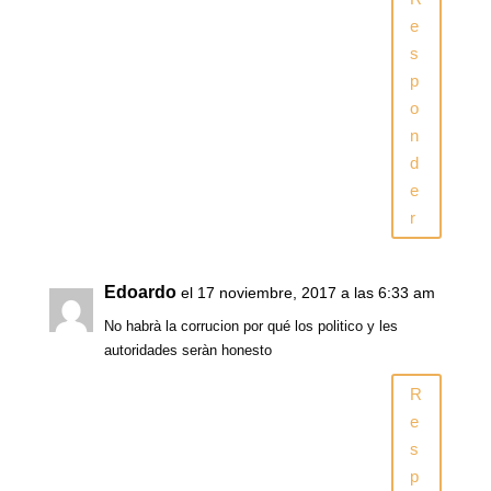
e
s
p
o
n
d
e
r
Edoardo
el 17 noviembre, 2017 a las 6:33 am
No habrà la corrucion por qué los politico y les
autoridades seràn honesto
R
e
s
p