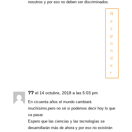
nosotros y por eso no deben ser discriminados.
R
e
s
p
o
n
d
e
r
❔❔
el 14 octubre, 2018 a las 5:03 pm
En cicuenta años el mundo cambiará
muchísimo,pero no sé si podemos decir hoy lo que
va pasar.
Espero que las ciencias y las tecnologías se
desarrollarán más de ahora y por eso no existirán