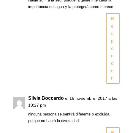
Nadie sufrirá la sed, porque la gente intenderá la
importancia del agua y la protegerá como merece
R
e
s
p
o
n
d
e
r
Silvia Boccardo
el 16 noviembre, 2017 a las
10:27 pm
ninguna persona se sentirà diferente o excluida,
porque no habrá la diversidad.
R