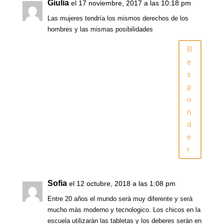
Giulia
el 17 noviembre, 2017 a las 10:18 pm
Las mujeres tendría los mismos derechos de los
hombres y las mismas posibilidades
R
e
s
p
o
n
d
e
r
Sofia
el 12 octubre, 2018 a las 1:08 pm
Entre 20 años el mundo serà muy diferente y serà
mucho màs moderno y tecnologico. Los chicos en la
escuela utilizaràn las tabletas y los deberes seràn en