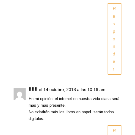
R
e
s
p
o
n
d
e
r
‼️‼️‼️
el 14 octubre, 2018 a las 10:16 am
En mi opinión, el internet en nuestra vida diaria serà
más y más presente.
No existirán más los libros en papel..serán todos
digitales.
R