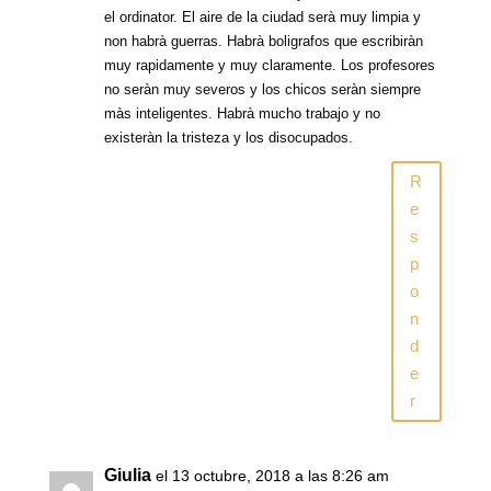
el ordinator. El aire de la ciudad serà muy limpia y
non habrà guerras. Habrà boligrafos que escribiràn
muy rapidamente y muy claramente. Los profesores
no seràn muy severos y los chicos seràn siempre
màs inteligentes. Habrà mucho trabajo y no
existeràn la tristeza y los disocupados.
R
e
s
p
o
n
d
e
r
Giulia
el 13 octubre, 2018 a las 8:26 am