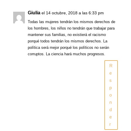
Giulia
el 14 octubre, 2018 a las 6:33 pm
Todas las mujeres tendrán los mismos derechos de
los hombres, los niños no tendrán que trabajar para
mantener sus familias, no existierá el racismo
porqué todos tendrán los mismos derechos. La
política será mejor porqué los políticos no serán
corruptos. La ciencia hará muchos progresos.
R
e
s
p
o
n
d
e
r