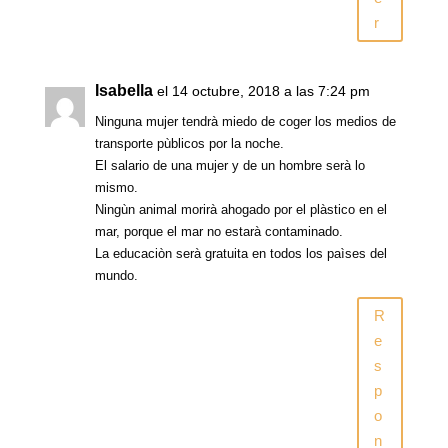
r
Isabella
el 14 octubre, 2018 a las 7:24 pm
Ninguna mujer tendrà miedo de coger los medios de
transporte pùblicos por la noche.
El salario de una mujer y de un hombre serà lo
mismo.
Ningùn animal morirà ahogado por el plàstico en el
mar, porque el mar no estarà contaminado.
La educaciòn serà gratuita en todos los paìses del
mundo.
R
e
s
p
o
n