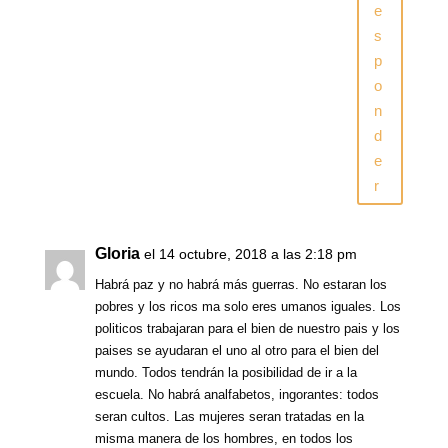
e
s
p
o
n
d
e
r
Gloria
el 14 octubre, 2018 a las 2:18 pm
Habrá paz y no habrá más guerras. No estaran los
pobres y los ricos ma solo eres umanos iguales. Los
politicos trabajaran para el bien de nuestro pais y los
paises se ayudaran el uno al otro para el bien del
mundo. Todos tendrán la posibilidad de ir a la
escuela. No habrá analfabetos, ingorantes: todos
seran cultos. Las mujeres seran tratadas en la
misma manera de los hombres, en todos los