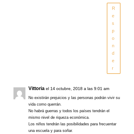
R
e
s
p
o
n
d
e
r
Vittoria
el 14 octubre, 2018 a las 9:01 am
No existirán prejuicios y las personas podrán vivir su
vida como querrán.
No habrá guerras y todos los países tendrán el
mismo nivel de riqueza económica.
Los niños tendrán las posibilidades para frecuentar
una escuela y para soñar.