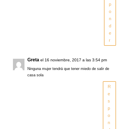
p
o
n
d
e
r
Greta
el 16 noviembre, 2017 a las 3:54 pm
Ninguna mujer tendrá que tener miedo de salir de
casa sola
R
e
s
p
o
n