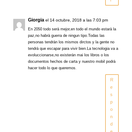
Giorgia
el 14 octubre, 2018 a las 7:03 pm
En 2050 todo serà mejor,en todo el mundo estarà la
paz,no habrà guerra de ningun tipo.Todas las
personas tendràn los mismos dirctos y la gente no
tendrà que escapar para vivir bien.La tecnologia va a
evoluccionarse,no existeràn mai los libros o los
documentos hechos de carta y nuestro mobil podrà
hacer todo lo que queremos.
R
e
s
p
o
n
d
e