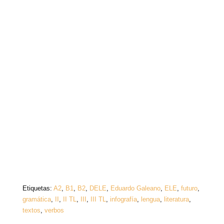
Etiquetas:
A2
,
B1
,
B2
,
DELE
,
Eduardo Galeano
,
ELE
,
futuro
,
gramática
,
II
,
II TL
,
III
,
III TL
,
infografía
,
lengua
,
literatura
,
textos
,
verbos