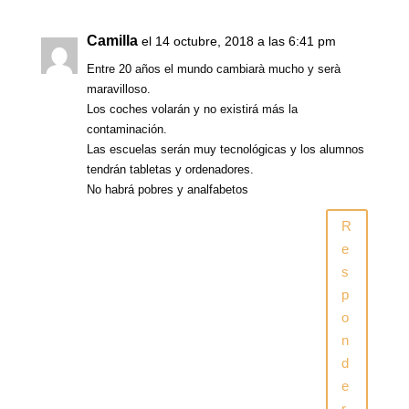
Camilla
el 14 octubre, 2018 a las 6:41 pm
Entre 20 años el mundo cambiarà mucho y serà
maravilloso.
Los coches volarán y no existirá más la
contaminación.
Las escuelas serán muy tecnológicas y los alumnos
tendrán tabletas y ordenadores.
No habrá pobres y analfabetos
R
e
s
p
o
n
d
e
r