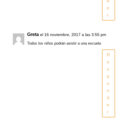
d
e
r
Greta
el 16 noviembre, 2017 a las 3:55 pm
Todos los niños podrán asistir a una escuela
R
e
s
p
o
n
d
e
r