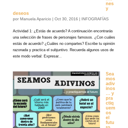
nes
y
deseos
por
Manuela Aparicio
|
Oct 30, 2016
|
INFOGRAFÍAS
Actividad 1: ¿Estás de acuerdo? A continuación encontrarás
una selección de frases de personajes famosos. ¿Con cuáles
estás de acuerdo? ¿Cuáles no compartes? Escribe tu opinión
razonada y practica el subjuntivo. Recuerda algunos usos de
este modo verbal: Expresar...
Sea
mos
adiv
inos
… y
pra
ctiq
uem
os
el
futu
ro