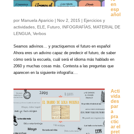
en
esp
añol
por
Manuela Aparicio
|
Nov 2, 2015
|
Ejercicios y
actividades
,
ELE
,
Futuro
,
INFOGRAFÍAS
,
MATERIAL DE
LENGUA
,
Verbos
Seamos adivinos… y practiquemos el futuro en español
Ahora eres un adivino capaz de predecir el futuro, de saber
cómo será la escuela, cuál será el idioma más hablado en
2060 y muchas cosas más. Contesta a las preguntas que
aparecen en la siguiente infografía:...
Acti
vida
des
par
a
pra
ctic
ar el
pret