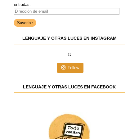
entradas.
D
i
r
e
LENGUAJE Y OTRAS LUCES EN INSTAGRAM
c
c
i
ó
n
Follow
d
e
e
LENGUAJE Y OTRAS LUCES EN FACEBOOK
m
a
i
l