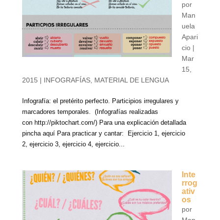
por
Man
uela
Apari
cio
|
Mar
15,
2015
|
INFOGRAFÍAS
,
MATERIAL DE LENGUA
Infografía: el pretérito perfecto. Participios irregulares y
marcadores temporales. (Infografías realizadas
con http://piktochart.com/) Para una explicación detallada
pincha aquí Para practicar y cantar: Ejercicio 1, ejercicio
2, ejercicio 3, ejercicio 4, ejercicio...
Inte
rrog
ativ
os
por