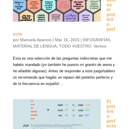
os
el
pret
érit
o
perf
ecto
por
Manuela Aparicio
|
Mar 16, 2015
|
INFOGRAFÍAS
,
MATERIAL DE LENGUA
,
TODO VUESTRO
,
Verbos
Esta es una selección de las preguntas indiscretas que me
habéis mandado (yo también he puesto mi granito de arena y
he añadido algunas). Antes de responder a este juego/tablero
os recomiendo que hagáis un repaso del pretérito perfecto y
de la frecuencia en español:...
El
pret
érit
o
perf
ecto