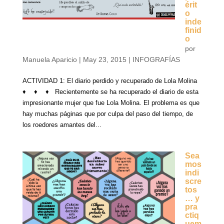
érit
o
inde
finid
o
por
Manuela Aparicio
|
May 23, 2015
|
INFOGRAFÍAS
ACTIVIDAD 1: El diario perdido y recuperado de Lola Molina
♦ ♦ ♦ Recientemente se ha recuperado el diario de esta
impresionante mujer que fue Lola Molina. El problema es que
hay muchas páginas que por culpa del paso del tiempo, de
los roedores amantes del...
Sea
mos
indi
scre
tos
… y
pra
ctiq
uem