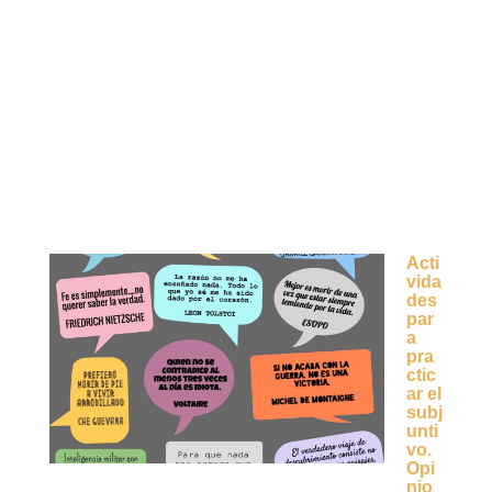
Acti
vida
des
par
a
pra
ctic
ar el
subj
unti
vo.
Opi
nio