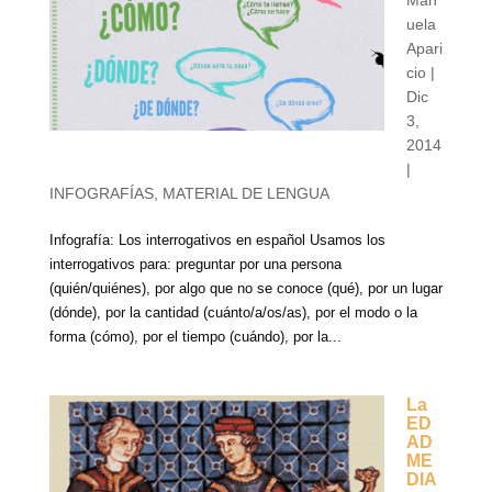
Man
uela
Apari
cio
|
Dic
3,
2014
|
INFOGRAFÍAS
,
MATERIAL DE LENGUA
Infografía: Los interrogativos en español Usamos los
interrogativos para: preguntar por una persona
(quién/quiénes), por algo que no se conoce (qué), por un lugar
(dónde), por la cantidad (cuánto/a/os/as), por el modo o la
forma (cómo), por el tiempo (cuándo), por la...
La
ED
AD
ME
DIA