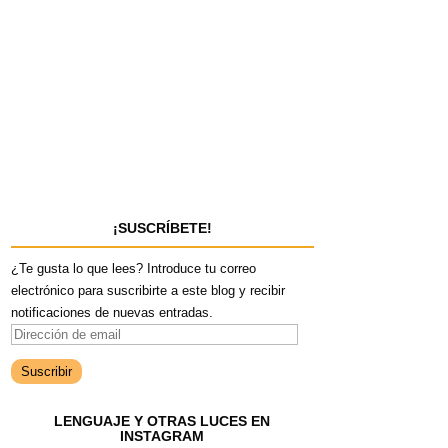
¡SUSCRÍBETE!
¿Te gusta lo que lees? Introduce tu correo
electrónico para suscribirte a este blog y recibir
notificaciones de nuevas entradas.
D
i
r
e
LENGUAJE Y OTRAS LUCES EN
c
INSTAGRAM
c