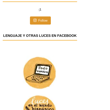
i
ó
n
Follow
d
e
e
LENGUAJE Y OTRAS LUCES EN FACEBOOK
m
a
i
l