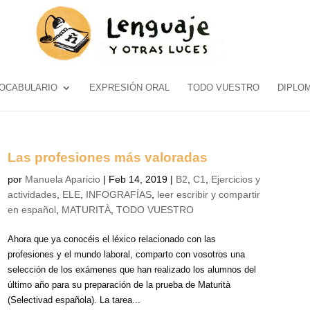
OCABULARIO
EXPRESIÓN ORAL
TODO VUESTRO
DIPLO
Las profesiones más valoradas
por
Manuela Aparicio
|
Feb 14, 2019
|
B2
,
C1
,
Ejercicios y
actividades
,
ELE
,
INFOGRAFÍAS
,
leer escribir y compartir
en español
,
MATURITÀ
,
TODO VUESTRO
Ahora que ya conocéis el léxico relacionado con las
profesiones y el mundo laboral, comparto con vosotros una
selección de los exámenes que han realizado los alumnos del
último año para su preparación de la prueba de Maturità
(Selectivad española). La tarea...