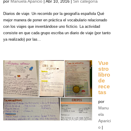
por
Manuela Aparicio
|
Abr 10, 2016
|
Sin categoría
Diarios de viaje. Un recorrido por la geografía española Qué
mejor manera de poner en práctica el vocabulario relacionado
con los viajes que inventándose uno ficticio. La actividad
consiste en que cada grupo escriba un diario de viaje (por tanto
ya realizado) por las...
Vue
stro
libro
de
rece
tas
por
Manu
ela
Aparici
o
|