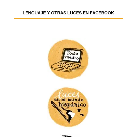
e
e
LENGUAJE Y OTRAS LUCES EN FACEBOOK
m
a
i
l