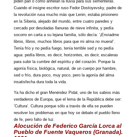
piden pan o como anhelan la lluvia para sus sementeras.
Cuando el insigne escritor ruso Fedor Dostoyevsky, padre de
la revolución rusa mucho más que Lenin, estaba prisionero
en la Siberia, alejado del mundo, entre cuatro paredes y
cercado por desoladas llanuras de nieve infinita; y pedía
socorro en carta a su lejana familia, sólo decía: ‘¡Enviadme
libros, libros, muchos libros para que mi alma no muera!’.
Tenía frío y no pedía fuego, tenía terrible sed y no pedía
agua: pedía libros, es decir, horizontes, es decir, escaleras
para subir la cumbre del espíritu y del corazón. Porque la
agonía física, biológica, natural, de un cuerpo por hambre,
sed o frío, dura poco, muy poco, pero la agonía del alma
insatisfecha dura toda la vida.
Ya ha dicho el gran Menéndez Pidal, uno de los sabios más
verdaderos de Europa, que el lema de la República debe ser:
‘Cultura’. Cultura porque sólo a través de ella se pueden
resolver los problemas en que hoy se debate el pueblo lleno
de fe, pero falto de luz.
Alocución de Federico García Lorca al
Pueblo de Fuente Vaqueros (Granada).