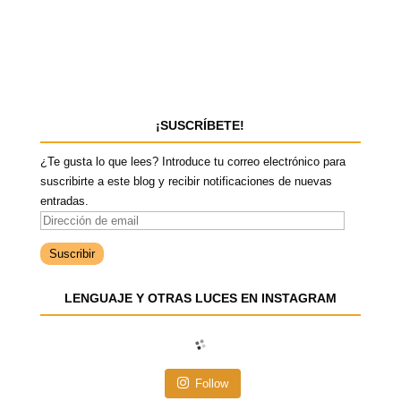
¡SUSCRÍBETE!
¿Te gusta lo que lees? Introduce tu correo electrónico para
suscribirte a este blog y recibir notificaciones de nuevas
entradas.
D
i
r
e
LENGUAJE Y OTRAS LUCES EN INSTAGRAM
c
c
i
ó
n
Follow
d