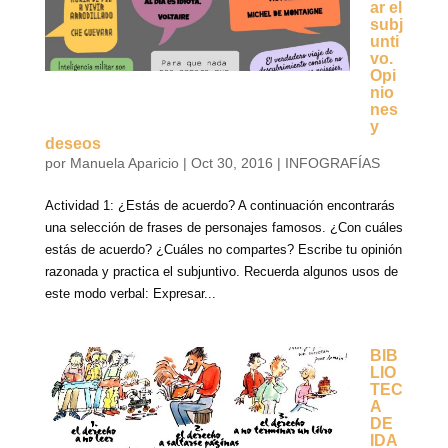
ar el
subj
unti
vo.
Opi
nio
nes
y
deseos
por
Manuela Aparicio
|
Oct 30, 2016
|
INFOGRAFÍAS
Actividad 1: ¿Estás de acuerdo? A continuación encontrarás
una selección de frases de personajes famosos. ¿Con cuáles
estás de acuerdo? ¿Cuáles no compartes? Escribe tu opinión
razonada y practica el subjuntivo. Recuerda algunos usos de
este modo verbal: Expresar...
BIB
LIO
TEC
A
DE
IDA