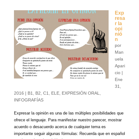
Exp
resa
r la
opi
nió
n
por
Man
uela
Apari
cio
|
Ene
31,
2016
|
B1
,
B2
,
C1
,
ELE
,
EXPRESIÓN ORAL
,
INFOGRAFÍAS
Expresar la opinión es una de las múltiples posibilidades que
ofrece el lenguaje. Para manifestar nuestro parecer, mostrar
acuerdo o desacuerdo acerca de cualquier tema es
importante seguir algunas fórmulas: Recuerda que en español