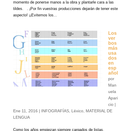
momento de ponerse manos a la obra y plantarle cara a las
tildes. . ¡Por fin vuestras producciones dejarán de tener este
aspecto! ¡¡Evitemos los...
Los
ver
bos
más
usa
dos
en
esp
añol
por
Man
uela
Apari
cio
|
Ene 11, 2016
|
INFOGRAFÍAS
,
Léxico
,
MATERIAL DE
LENGUA
Como los años empiezan siempre cargados de listas,