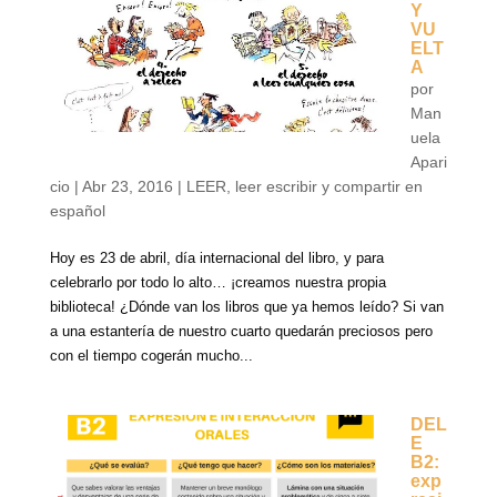
Y
VU
ELT
A
por
Man
uela
Apari
cio
|
Abr 23, 2016
|
LEER
,
leer escribir y compartir en
español
Hoy es 23 de abril, día internacional del libro, y para
celebrarlo por todo lo alto… ¡creamos nuestra propia
biblioteca! ¿Dónde van los libros que ya hemos leído? Si van
a una estantería de nuestro cuarto quedarán preciosos pero
con el tiempo cogerán mucho...
DEL
E
B2:
exp