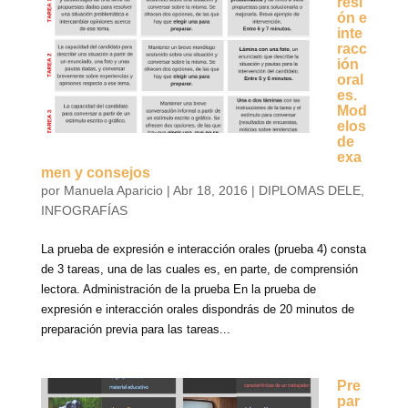
resi
ón e
inte
racc
ión
oral
es.
Mod
elos
de
exa
men y consejos
por
Manuela Aparicio
|
Abr 18, 2016
|
DIPLOMAS DELE
,
INFOGRAFÍAS
La prueba de expresión e interacción orales (prueba 4) consta
de 3 tareas, una de las cuales es, en parte, de comprensión
lectora. Administración de la prueba En la prueba de
expresión e interacción orales dispondrás de 20 minutos de
preparación previa para las tareas...
Pre
par