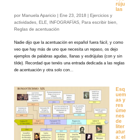
rúju
las
por
Manuela Aparicio
|
Ene 23, 2018
|
Ejercicios y
actividades
,
ELE
,
INFOGRAFÍAS
,
Para escribir bien
,
Reglas de acentuación
Nadie dijo que la acentuación en español fuera fácil, y como
veo que hay más de uno que necesita un repaso, os dejo
ejemplos de palabras agudas, llanas y esdrújulas (con y sin
tilde). Recordad que tenéis una entrada dedicada a las reglas
de acentuación y otra solo con...
Esq
uem
as y
res
úme
nes
de
liter
atur
a: el