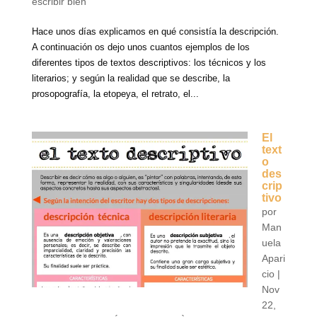
escribir bien
Hace unos días explicamos en qué consistía la descripción.
A continuación os dejo unos cuantos ejemplos de los
diferentes tipos de textos descriptivos: los técnicos y los
literarios; y según la realidad que se describe, la
prosopografía, la etopeya, el retrato, el...
El
text
o
des
crip
tivo
por
Man
uela
Apari
cio
|
Nov
22,