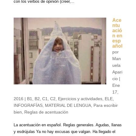
con los verbos de opinión (creer,...
Ace
ntu
ació
n en
esp
añol
por
Man
uela
Apari
cio
|
Ene
17,
2016
|
B1
,
B2
,
C1
,
C2
,
Ejercicios y actividades
,
ELE
,
INFOGRAFÍAS
,
MATERIAL DE LENGUA
,
Para escribir
bien
,
Reglas de acentuación
La acentuación en español. Reglas generales. Agudas, llanas
y esdrújulas Ya no hay excusas que valgan. Ha llegado el