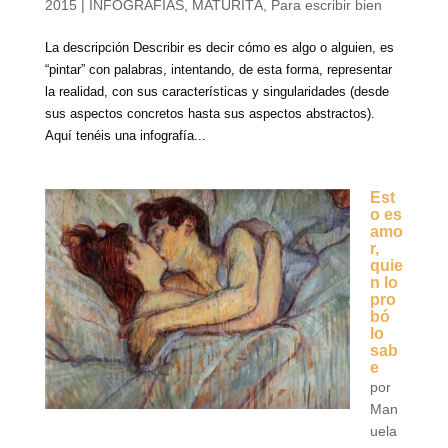
2015
|
INFOGRAFÍAS
,
MATURITÀ
,
Para escribir bien
La descripción Describir es decir cómo es algo o alguien, es
“pintar” con palabras, intentando, de esta forma, representar
la realidad, con sus características y singularidades (desde
sus aspectos concretos hasta sus aspectos abstractos).
Aquí tenéis una infografía...
Est
o es
amo
r,
quie
n lo
pro
bó
lo
sab
e
por
Man
uela