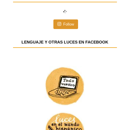
c
i
ó
n
Follow
d
e
e
LENGUAJE Y OTRAS LUCES EN FACEBOOK
m
a
i
l