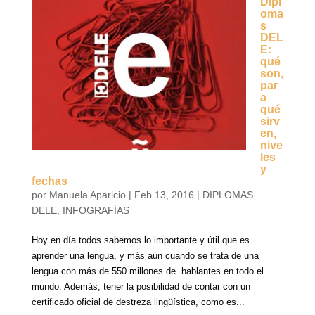
Dipl
oma
s
DEL
E:
qué
son,
par
a
qué
sirv
en,
nive
les
y
fechas
por
Manuela Aparicio
|
Feb 13, 2016
|
DIPLOMAS
DELE
,
INFOGRAFÍAS
Hoy en día todos sabemos lo importante y útil que es
aprender una lengua, y más aún cuando se trata de una
lengua con más de 550 millones de hablantes en todo el
mundo. Además, tener la posibilidad de contar con un
certificado oficial de destreza lingüística, como es...