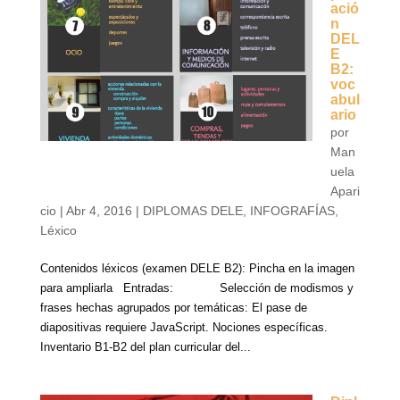
ació
n
DEL
E
B2:
voc
abul
ario
por
Man
uela
Apari
cio
|
Abr 4, 2016
|
DIPLOMAS DELE
,
INFOGRAFÍAS
,
Léxico
Contenidos léxicos (examen DELE B2): Pincha en la imagen
para ampliarla Entradas: Selección de modismos y
frases hechas agrupados por temáticas: El pase de
diapositivas requiere JavaScript. Nociones específicas.
Inventario B1-B2 del plan curricular del...