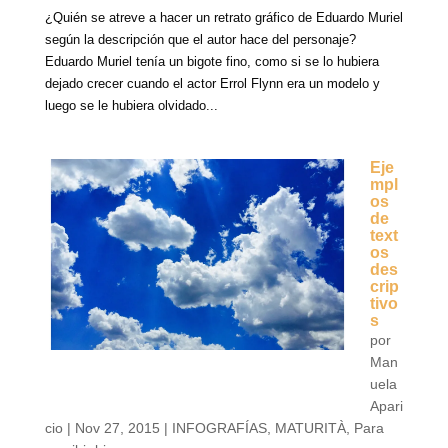
¿Quién se atreve a hacer un retrato gráfico de Eduardo Muriel
según la descripción que el autor hace del personaje?
Eduardo Muriel tenía un bigote fino, como si se lo hubiera
dejado crecer cuando el actor Errol Flynn era un modelo y
luego se le hubiera olvidado...
Eje
mpl
os
de
text
os
des
crip
tivo
s
por
Man
uela
Apari
cio
|
Nov 27, 2015
|
INFOGRAFÍAS
,
MATURITÀ
,
Para