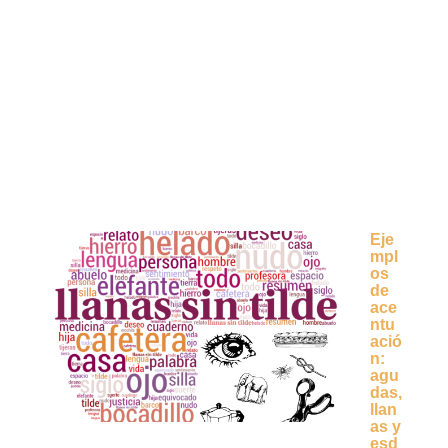
Eje
mpl
os
de
ace
ntu
ació
n:
agu
das,
llan
as y
esd