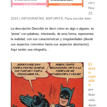
cio
|
Nov
22,
2015
|
INFOGRAFÍAS
,
MATURITÀ
,
Para escribir bien
La descripción Describir es decir cómo es algo o alguien, es
“pintar” con palabras, intentando, de esta forma, representar
la realidad, con sus características y singularidades (desde
sus aspectos concretos hasta sus aspectos abstractos).
Aquí tenéis una infografía...
El
text
o
narr
ativ
o
por
Man
uela
Apari