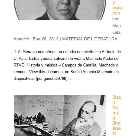
y
enla
ces
por
Man
uela
Aparicio
|
Ene 28, 2013
|
MATERIAL DE LITERATURA
J. A. Serrano nos ofrece un estudio completísimo Artículo de
El País: Estos versos salvaron la vida a Machado Audio de
RTVE: Historia y música – Campos de Castilla. Machado y
Leonor View this document on Scribd Antonio Machado en
diapositivas (por guest569799)...
Jua
n
Ra
mó
n
Jim
éne
z: