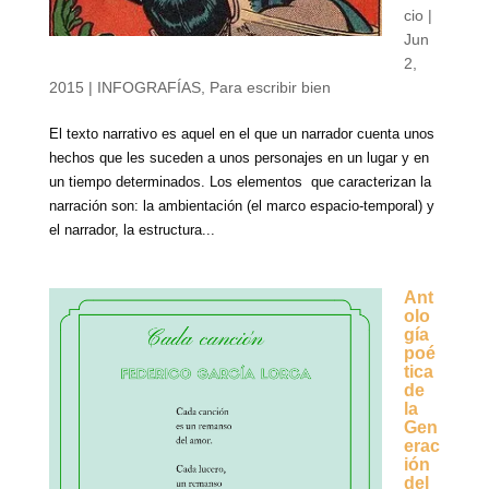
cio
|
Jun
2,
2015
|
INFOGRAFÍAS
,
Para escribir bien
El texto narrativo es aquel en el que un narrador cuenta unos
hechos que les suceden a unos personajes en un lugar y en
un tiempo determinados. Los elementos que caracterizan la
narración son: la ambientación (el marco espacio-temporal) y
el narrador, la estructura...
Ant
olo
gía
poé
tica
de
la
Gen
erac
ión
del