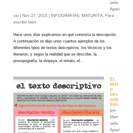
uela
Apari
cio
|
Nov 27, 2015
|
INFOGRAFÍAS
,
MATURITÀ
,
Para
escribir bien
Hace unos días explicamos en qué consistía la descripción.
A continuación os dejo unos cuantos ejemplos de los
diferentes tipos de textos descriptivos: los técnicos y los
literarios; y según la realidad que se describe, la
prosopografía, la etopeya, el retrato, el...
El
text
o
des
crip
tivo
por
Man
uela
Apari