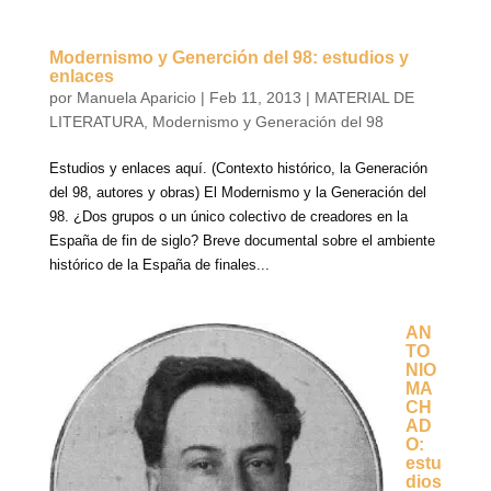
Modernismo y Generción del 98: estudios y
enlaces
por
Manuela Aparicio
|
Feb 11, 2013
|
MATERIAL DE
LITERATURA
,
Modernismo y Generación del 98
Estudios y enlaces aquí. (Contexto histórico, la Generación
del 98, autores y obras) El Modernismo y la Generación del
98. ¿Dos grupos o un único colectivo de creadores en la
España de fin de siglo? Breve documental sobre el ambiente
histórico de la España de finales...
AN
TO
NIO
MA
CH
AD
O:
estu
dios