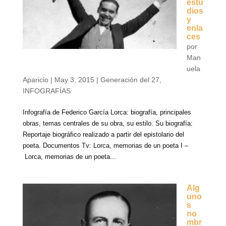
estu
dios
y
enla
ces
por
Man
uela
Aparicio
|
May 3, 2015
|
Generación del 27
,
INFOGRAFÍAS
Infografía de Federico García Lorca: biografía, principales
obras, temas centrales de su obra, su estilo. Su biografía:
Reportaje biográfico realizado a partir del epistolario del
poeta. Documentos Tv: Lorca, memorias de un poeta I –
Lorca, memorias de un poeta...
Alg
uno
s
no
mbr