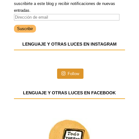
suscribirte a este blog y recibir notificaciones de nuevas
entradas.
D
i
r
e
LENGUAJE Y OTRAS LUCES EN INSTAGRAM
c
c
i
ó
n
Follow
d
e
e
LENGUAJE Y OTRAS LUCES EN FACEBOOK
m
a
i
l