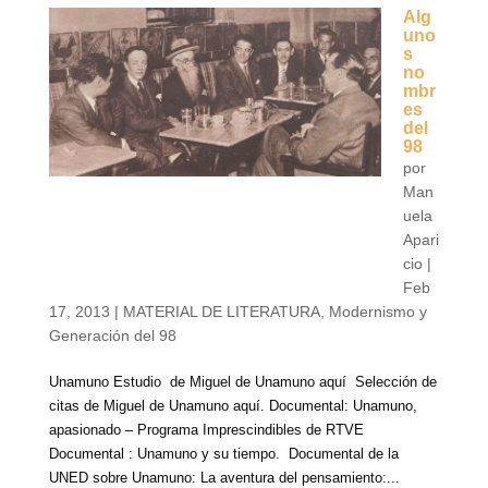
Alg
uno
s
no
mbr
es
del
98
por
Man
uela
Apari
cio
|
Feb
17, 2013
|
MATERIAL DE LITERATURA
,
Modernismo y
Generación del 98
Unamuno Estudio de Miguel de Unamuno aquí Selección de
citas de Miguel de Unamuno aquí. Documental: Unamuno,
apasionado – Programa Imprescindibles de RTVE
Documental : Unamuno y su tiempo. Documental de la
UNED sobre Unamuno: La aventura del pensamiento:...