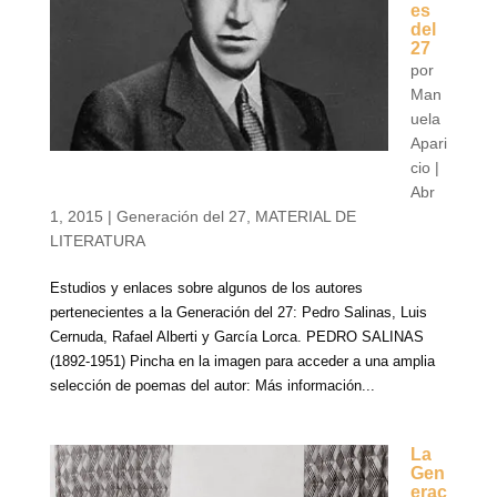
es
del
27
por
Man
uela
Apari
cio
|
Abr
1, 2015
|
Generación del 27
,
MATERIAL DE
LITERATURA
Estudios y enlaces sobre algunos de los autores
pertenecientes a la Generación del 27: Pedro Salinas, Luis
Cernuda, Rafael Alberti y García Lorca. PEDRO SALINAS
(1892-1951) Pincha en la imagen para acceder a una amplia
selección de poemas del autor: Más información...
La
Gen
erac