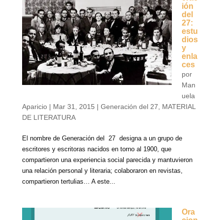
ión
del
27:
estu
dios
y
enla
ces
por
Man
uela
Aparicio
|
Mar 31, 2015
|
Generación del 27
,
MATERIAL
DE LITERATURA
El nombre de Generación del 27 designa a un grupo de
escritores y escritoras nacidos en torno al 1900, que
compartieron una experiencia social parecida y mantuvieron
una relación personal y literaria; colaboraron en revistas,
compartieron tertulias… A este...
Ora