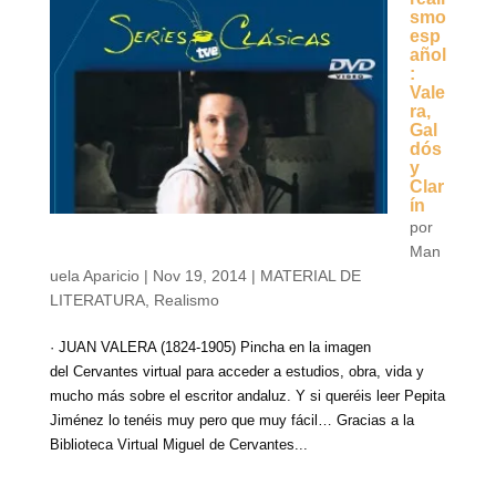
smo
esp
añol
:
Vale
ra,
Gal
dós
y
Clar
ín
por
Man
uela Aparicio
|
Nov 19, 2014
|
MATERIAL DE
LITERATURA
,
Realismo
· JUAN VALERA (1824-1905) Pincha en la imagen
del Cervantes virtual para acceder a estudios, obra, vida y
mucho más sobre el escritor andaluz. Y si queréis leer Pepita
Jiménez lo tenéis muy pero que muy fácil… Gracias a la
Biblioteca Virtual Miguel de Cervantes...