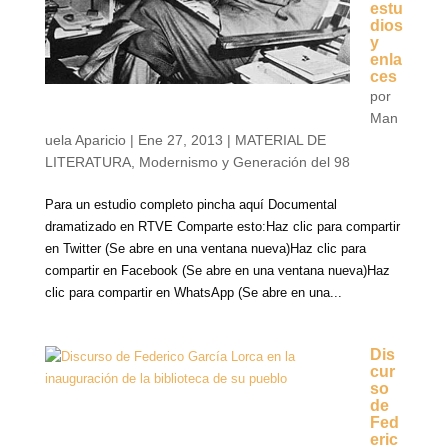
estu
dios
y
enla
ces
por
Man
uela Aparicio
|
Ene 27, 2013
|
MATERIAL DE
LITERATURA
,
Modernismo y Generación del 98
Para un estudio completo pincha aquí Documental
dramatizado en RTVE Comparte esto:Haz clic para compartir
en Twitter (Se abre en una ventana nueva)Haz clic para
compartir en Facebook (Se abre en una ventana nueva)Haz
clic para compartir en WhatsApp (Se abre en una...
Dis
cur
so
de
Fed
eric