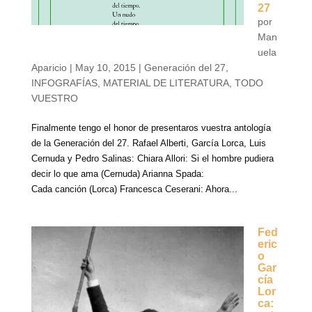
27
por
Man
uela
Aparicio
|
May 10, 2015
|
Generación del 27
,
INFOGRAFÍAS
,
MATERIAL DE LITERATURA
,
TODO
VUESTRO
Finalmente tengo el honor de presentaros vuestra antología
de la Generación del 27. Rafael Alberti, García Lorca, Luis
Cernuda y Pedro Salinas: Chiara Allori: Si el hombre pudiera
decir lo que ama (Cernuda) Arianna Spada:
Cada canción (Lorca) Francesca Ceserani: Ahora...
Fed
eric
o
Gar
cía
Lor
ca: