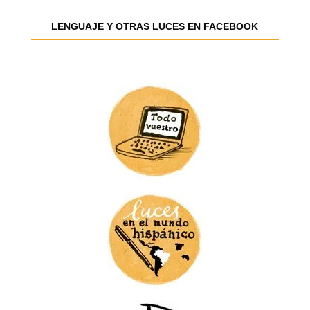
e
e
LENGUAJE Y OTRAS LUCES EN FACEBOOK
m
a
i
l