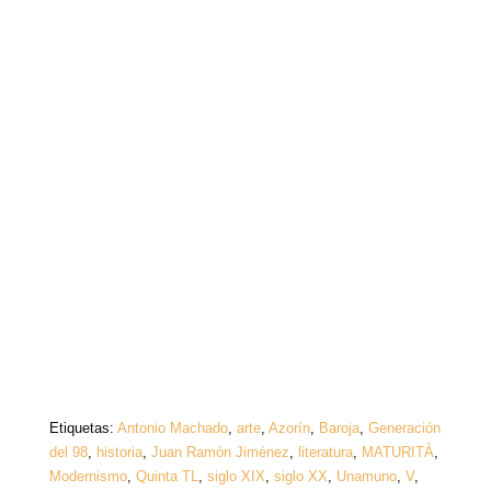
Etiquetas:
Antonio Machado
,
arte
,
Azorín
,
Baroja
,
Generación
del 98
,
historia
,
Juan Ramón Jiménez
,
literatura
,
MATURITÀ
,
Modernismo
,
Quinta TL
,
siglo XIX
,
siglo XX
,
Unamuno
,
V
,