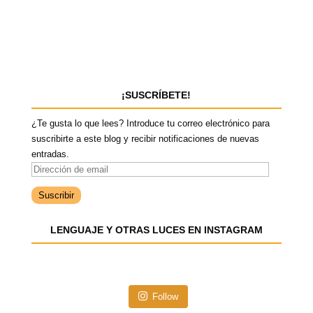
¡SUSCRÍBETE!
¿Te gusta lo que lees? Introduce tu correo electrónico para
suscribirte a este blog y recibir notificaciones de nuevas
entradas.
D
i
r
e
LENGUAJE Y OTRAS LUCES EN INSTAGRAM
c
c
i
ó
n
Follow
d