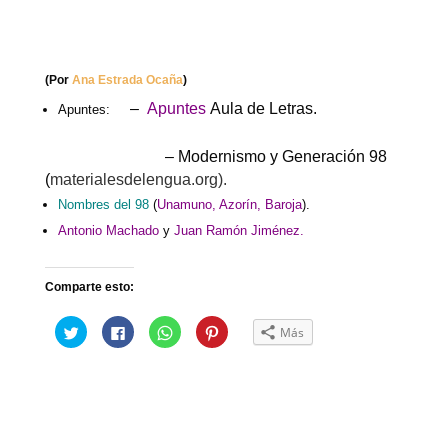
(Por
Ana Estrada Ocaña
)
–
Apuntes
Aula de Letras.
Apuntes:
– Modernismo y Generación 98
(
materialesdelengua.org).
Nombres del 98
(
Unamuno, Azorín, Baroja
).
Antonio Machado
y
Juan Ramón Jiménez.
Comparte esto:
H
H
H
H
Más
a
a
a
a
z
z
z
z
c
c
c
c
l
l
l
l
i
i
i
i
c
c
c
c
p
p
p
p
a
a
a
a
r
r
r
r