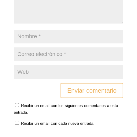
n
a
a
n
u
n
n
a
e
u
u
n
v
e
e
u
a
v
v
e
)
a
a
v
)
)
a
)
Recibir un email con los siguientes comentarios a esta
entrada.
Recibir un email con cada nueva entrada.