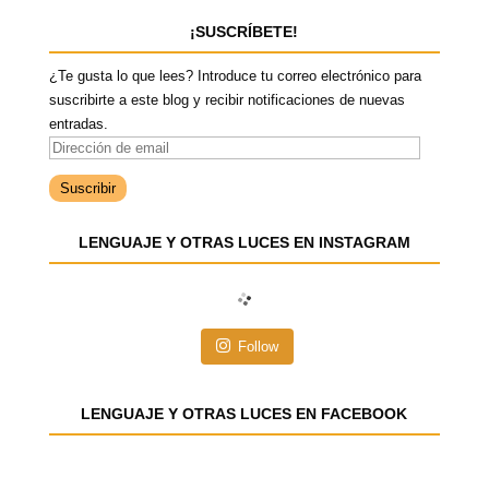
¡SUSCRÍBETE!
¿Te gusta lo que lees? Introduce tu correo electrónico para
suscribirte a este blog y recibir notificaciones de nuevas
entradas.
D
i
r
e
LENGUAJE Y OTRAS LUCES EN INSTAGRAM
c
c
i
ó
n
Follow
d
e
e
LENGUAJE Y OTRAS LUCES EN FACEBOOK
m
a
i