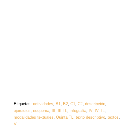
Etiquetas:
actividades
,
B1
,
B2
,
C1
,
C2
,
descripción
,
ejercicios
,
esquema
,
III
,
III TL
,
infografía
,
IV
,
IV TL
,
modalidades textuales
,
Quinta TL
,
texto descriptivo
,
textos
,
V