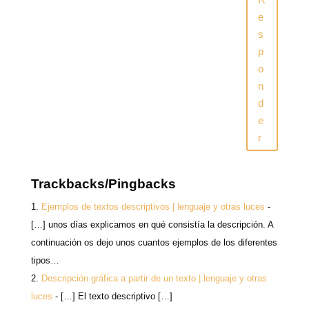
u
n
n
e
n
u
u
n
e
a
n
n
u
v
a
a
n
s
e
v
v
a
n
e
e
v
p
t
n
n
e
a
t
t
n
o
n
a
a
t
a
n
n
a
n
n
a
a
n
u
n
n
a
d
e
u
u
n
v
e
e
u
e
a
v
v
e
)
a
a
v
)
)
a
r
)
Trackbacks/Pingbacks
Ejemplos de textos descriptivos | lenguaje y otras luces
-
[…] unos días explicamos en qué consistía la descripción. A
continuación os dejo unos cuantos ejemplos de los diferentes
tipos…
Descripción gráfica a partir de un texto | lenguaje y otras
luces
- […] El texto descriptivo […]