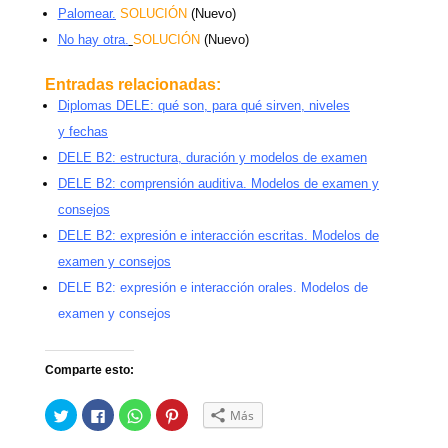
Palomear
.
SOLUCIÓN
(Nuevo)
No hay otra
.
SOLUCIÓN
(Nuevo)
Entradas relacionadas:
Diplomas DELE: qué son, para qué sirven, niveles
y fechas
DELE B2: estructura, duración y modelos de examen
DELE B2: comprensión auditiva. Modelos de examen y
consejos
DELE B2: expresión e interacción escritas. Modelos de
examen y consejos
DELE B2: expresión e interacción orales. Modelos de
examen y consejos
Comparte esto:
H
H
H
H
Más
a
a
a
a
z
z
z
z
c
c
c
c