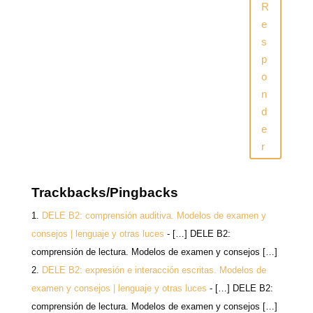
v
a
a
n
R
e
v
v
a
n
e
e
v
e
t
n
n
e
a
t
t
n
s
n
a
a
t
a
n
n
a
p
n
a
a
n
u
n
n
a
o
e
u
u
n
v
e
e
u
n
a
v
v
e
)
a
a
v
d
)
)
a
)
e
r
Trackbacks/Pingbacks
DELE B2: comprensión auditiva. Modelos de examen y
consejos | lenguaje y otras luces
- […] DELE B2:
comprensión de lectura. Modelos de examen y consejos […]
DELE B2: expresión e interacción escritas. Modelos de
examen y consejos | lenguaje y otras luces
- […] DELE B2:
comprensión de lectura. Modelos de examen y consejos […]