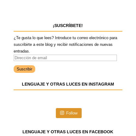
¡SUSCRÍBETE!
¿Te gusta lo que lees? Introduce tu correo electrónico para
suscribirte a este blog y recibir notificaciones de nuevas
entradas.
D
i
r
e
LENGUAJE Y OTRAS LUCES EN INSTAGRAM
c
c
i
ó
n
Follow
d
e
e
LENGUAJE Y OTRAS LUCES EN FACEBOOK