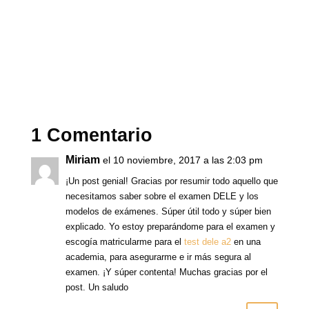
l
l
l
l
i
i
i
i
c
c
c
c
p
p
p
p
a
a
a
a
r
r
r
r
a
a
a
a
c
c
c
c
o
o
o
o
m
m
m
m
p
p
p
p
a
a
a
a
r
r
r
r
t
t
t
t
i
i
i
i
1 Comentario
r
r
r
r
e
e
e
e
n
n
n
n
T
F
W
P
Miriam
el 10 noviembre, 2017 a las 2:03 pm
w
a
h
i
i
c
a
n
¡Un post genial! Gracias por resumir todo aquello que
t
e
t
t
t
b
s
e
necesitamos saber sobre el examen DELE y los
e
o
A
r
r
o
p
e
modelos de exámenes. Súper útil todo y súper bien
(
k
p
s
S
(
(
t
explicado. Yo estoy preparándome para el examen y
e
S
S
(
a
e
e
S
escogía matricularme para el
test dele a2
en una
b
a
a
e
r
b
b
a
academia, para asegurarme e ir más segura al
e
r
r
b
examen. ¡Y súper contenta! Muchas gracias por el
e
e
e
r
n
e
e
e
post. Un saludo
u
n
n
e
n
u
u
n
a
n
n
u